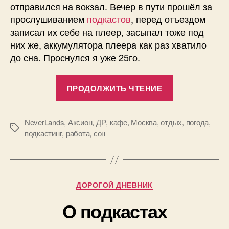
отправился на вокзал. Вечер в пути прошёл за
прослушиванием
подкастов
, перед отъездом
записал их себе на плеер, засыпал тоже под
них же, аккумулятора плеера как раз хватило
до сна. Проснулся я уже 25го.
«Поломниче
ПРОДОЛЖИТЬ ЧТЕНИЕ
в
Москоу
Сити»
NeverLands
,
Аксион
,
ДР
,
кафе
,
Москва
,
отдых
,
погода
,
Метки
подкастинг
,
работа
,
сон
Рубрики
ДОРОГОЙ ДНЕВНИК
О подкастах