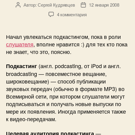
Автор:
Сергей Кудрявцев
12 января 2008
Автор
Дата
записи
записи
к
4 комментария
записи
О
подкастах
Начал увлекаться подкастингом, пока в роли
слушателя
, вполне нравится :) для тех кто пока
не знает, что это, поясню.
(англ. podcasting, от iPod и англ.
Подкастинг
broadcasting — повсеместное вещание,
широковещание) — способ публикации
звуковых передач (обычно в формате MP3) во
Всемирной сети, при котором слушатели могут
подписываться и получать новые выпуски по
мере их появления. Иногда применяется также
к видео-передачам.
—
Целевая аудитория подкастинга