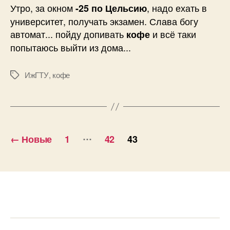
Утро, за окном
, надо ехать в
-25 по Цельсию
университет, получать экзамен. Слава богу
автомат... пойду допивать
и всё таки
кофе
попытаюсь выйти из дома...
ИжГТУ
,
кофе
Метки
Пагинация
…
←
Новые
1
42
43
записей