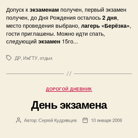
Допуск к
получен, первый экзамен
экзаменам
получен, до Дня Рождения осталось
,
2 дня
место проведения выбрано,
,
лагерь «Берёзка»
гости приглашены. Можно идти спать,
следующий
15го...
экзамен
ДР
,
ИжГТУ
,
отдых
Метки
Рубрики
ДОРОГОЙ ДНЕВНИК
День экзамена
Автор:
Сергей Кудрявцев
10 января 2008
Автор
Дата
записи
записи