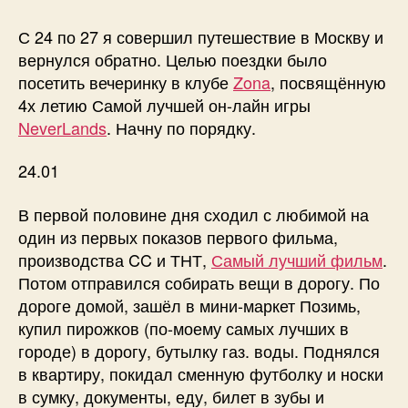
Поломничество
в
С 24 по 27 я совершил путешествие в Москву и
Москоу
вернулся обратно. Целью поездки было
Сити
посетить вечеринку в клубе
Zona
, посвящённую
4х летию Самой лучшей он-лайн игры
NeverLands
. Начну по порядку.
24.01
В первой половине дня сходил с любимой на
один из первых показов первого фильма,
производства CC и ТНТ,
Самый лучший фильм
.
Потом отправился собирать вещи в дорогу. По
дороге домой, зашёл в мини-маркет Позимь,
купил пирожков (по-моему самых лучших в
городе) в дорогу, бутылку газ. воды. Поднялся
в квартиру, покидал сменную футболку и носки
в сумку, документы, еду, билет в зубы и