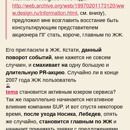
http://web.archive.org/web/19970201173120/ww
w.design.ru/information.html
, см. внизу),
предложил мне возглавить восстание быть
консультирующим представителем
акционера ПГ стать, короче, главным по ЖЖ.
Его пригласили в ЖЖ. Кстати,
данный
, мне кажется не совсем
поворот событий
случаен, и
одну большую и
смахивает на
. Случайно ли в конце
длительную PR-акцию
2007 года ЖЖ пользователь
становится активным юзером сервиса?
tema
Так же параллельно начинается негативное
влияние компании SUP. И вот спустя некоторое
время,
,
, опять
после ухода Носика
Лебедев
же случайно,
и
становится главным по ЖЖ
начинает принимать заявки с предложениями