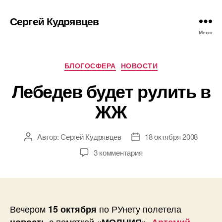
Сергей Кудрявцев
Меню
Рубрики
БЛОГОСФЕРА
НОВОСТИ
Лебедев будет рулить в
ЖЖ
Автор:
Сергей Кудрявцев
18 октября 2008
Автор
Дата
записи
записи
к
3 комментария
записи
Лебедев
будет
рулить
в
Вечером
по РУнету полетела
15 октября
ЖЖ
с пометкой
.
новость
«МОЛНИЯ»
Артемий