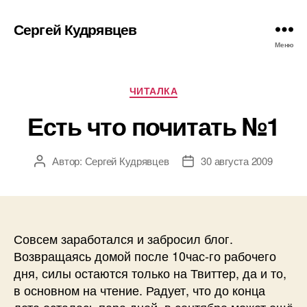
Сергей Кудрявцев
Меню
Рубрики
ЧИТАЛКА
Есть что почитать №1
Автор:
Сергей Кудрявцев
30 августа 2009
Автор
Дата
записи
записи
Совсем заработался и забросил блог.
Возвращаясь домой после 10час-го рабочего
дня, силы остаются только на Твиттер, да и то,
в основном на чтение. Радует, что до конца
лета осталась пара дней, в сентябре может ещё