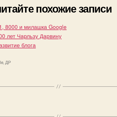
итайте похожие записи
1, 8000 и милашка Google
00 лет Чарльзу Дарвину
азвитие блога
le
,
ДР