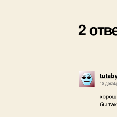
2 отв
tutab
18 декаб
хороше
бы так