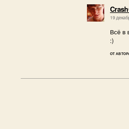
Crash
19 декаб
Всё в 
:)
ОТ АВТОР