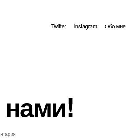
Twitter
Instagram
Обо мне
 нами!
к
ентария