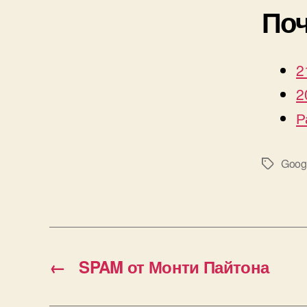
Поч
2
2
Р
Goog
Метки
←
SPAM от Монти Пайтона