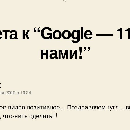
ета к “Google — 11
нами!”
пишет:
y
ря 2009 в 19:34
е видео позитивное... Поздравляем гугл... в
, что-нить сделать!!!