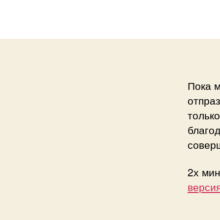
запис
Пока м
отпраз
только
благод
совер
2х ми
верси