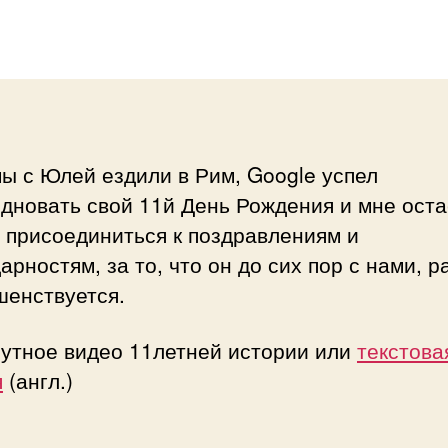
и
записи
ы с Юлей ездили в Рим, Google успел
дновать свой 11й День Рождения и мне оста
 присоединиться к поздравлениям и
арностям, за то, что он до сих пор с нами, р
шенствуется.
нутное видео 11летней истории или
текстова
я
(англ.)