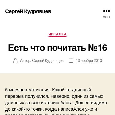
Сергей Кудрявцев
Меню
Рубрики
ЧИТАЛКА
Есть что почитать №16
Автор:
Сергей Кудрявцев
13 ноября 2013
Автор
Дата
записи
записи
5 месяцев молчания. Какой-то длинный
перерыв получился. Наверно, один из самых
длинных за всю историю блога. Дошел видимо
до какой-то точки, когда написаАлся уже и
пропала легкость публикации текстов и