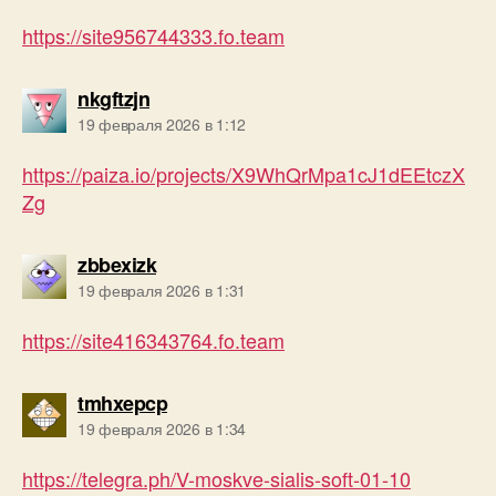
https://site956744333.fo.team
пишет:
nkgftzjn
19 февраля 2026 в 1:12
https://paiza.io/projects/X9WhQrMpa1cJ1dEEtczX
Zg
пишет:
zbbexizk
19 февраля 2026 в 1:31
https://site416343764.fo.team
пишет:
tmhxepcp
19 февраля 2026 в 1:34
https://telegra.ph/V-moskve-sialis-soft-01-10