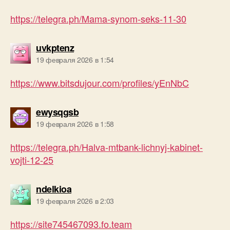
https://telegra.ph/Mama-synom-seks-11-30
пишет:
uvkptenz
19 февраля 2026 в 1:54
https://www.bitsdujour.com/profiles/yEnNbC
пишет:
ewysqgsb
19 февраля 2026 в 1:58
https://telegra.ph/Halva-mtbank-lichnyj-kabinet-
vojti-12-25
пишет:
ndelkioa
19 февраля 2026 в 2:03
https://site745467093.fo.team