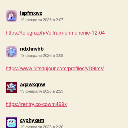
пишет:
lspfmxwz
19 февраля 2026 в 2:07
https://telegra.ph/Volfram-primenenie-12-04
пишет:
ndxhnvhb
19 февраля 2026 в 2:09
https://www.bitsdujour.com/profiles/yD9lmV
пишет:
aqawkqnw
19 февраля 2026 в 2:23
https://rentry.co/cowm499x
пишет:
cyphyxem
19 февраля 2026 в 2:30