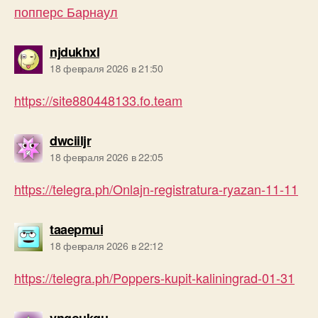
попперс Барнаул
пишет:
njdukhxl
18 февраля 2026 в 21:50
https://site880448133.fo.team
пишет:
dwciiljr
18 февраля 2026 в 22:05
https://telegra.ph/Onlajn-registratura-ryazan-11-11
пишет:
taaepmui
18 февраля 2026 в 22:12
https://telegra.ph/Poppers-kupit-kaliningrad-01-31
пишет:
vngoukqu