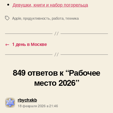
Девушки, книги и набор погорельца
Apple
,
продуктивность
,
работа
,
техника
Метки
←
1 день в Москве
849 ответов к “Рабочее
место 2026”
пишет:
rbychxkb
18 февраля 2026 в 21:46