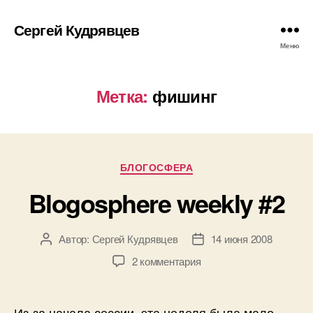
Сергей Кудрявцев
Меню
Метка:
фишинг
Рубрики
БЛОГОСФЕРА
Blogosphere weekly #2
Автор:
Сергей Кудрявцев
14 июня 2008
Автор
Дата
записи
записи
к
2 комментария
записи
Blogosphere
weekly
Из-за начала сессии, эта неделя была мало