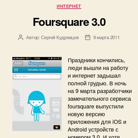
Рубрики
ИНТЕРНЕТ
Foursquare 3.0
Автор:
Сергей Кудрявцев
9 марта 2011
Автор
Дата
записи
записи
Праздники кончились,
люди вышли на работу
и интернет задышал
полной грудью. В ночь
на 9 марта разработчики
замечательного сервиса
foursquare выпустили
новую версию
приложения для iOS и
Android устройств с
номером 3.0. И хотя