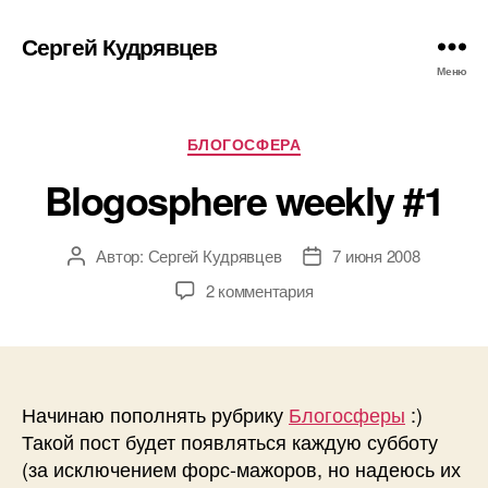
Сергей Кудрявцев
Меню
Рубрики
БЛОГОСФЕРА
Blogosphere weekly #1
Автор:
Сергей Кудрявцев
7 июня 2008
Автор
Дата
записи
записи
к
2 комментария
записи
Blogosphere
weekly
#1
Начинаю пополнять рубрику
Блогосферы
:)
Такой пост будет появляться каждую субботу
(за исключением форс-мажоров, но надеюсь их