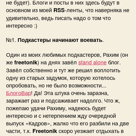
не будет). Блоги и посты в них здесь будут в
основном из моей
-ленты, что наверняка не
RSS
удивительно, ведь писать надо о том что
интересно :)
№1.
.
Подкастеры начинают воевать
Один из моих любимых подкастеров, Рахим (он
же
) на днях завёл
stand alone
блог.
freetonik
Завёл собственно и тут же решил воплотить
одну из старых задумок, которую хотелось
опробовать, но не было возможности...
БлогоВар
! Да! Эта штука очень заразна,
заражает раз и подсаживает надолго. Что ж,
пожелаю удачи Рахиму, надеюсь будет
интересно и с нетерпением жду очередной
выпуск «Кадров», жалко что его разбили на две
части, т.к.
скоро уезжает отдыхать в
Freetonik