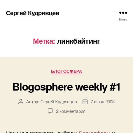
Сергей Кудрявцев
Меню
Метка:
линкбайтинг
Рубрики
БЛОГОСФЕРА
Blogosphere weekly #1
Автор:
Сергей Кудрявцев
7 июня 2008
Автор
Дата
записи
записи
к
2 комментария
записи
Blogosphere
weekly
Начинаю пополнять рубрику
Блогосферы
:)