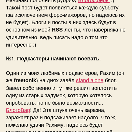
#1
Такой пост будет появляться каждую субботу
(за исключением форс-мажоров, но надеюсь их
не будет). Блоги и посты в них здесь будут в
основном из моей
-ленты, что наверняка не
RSS
удивительно, ведь писать надо о том что
интересно :)
№1.
.
Подкастеры начинают воевать
Один из моих любимых подкастеров, Рахим (он
же
) на днях завёл
stand alone
блог.
freetonik
Завёл собственно и тут же решил воплотить
одну из старых задумок, которую хотелось
опробовать, но не было возможности...
БлогоВар
! Да! Эта штука очень заразна,
заражает раз и подсаживает надолго. Что ж,
пожелаю удачи Рахиму, надеюсь будет
интересно и с нетерпением жду очередной