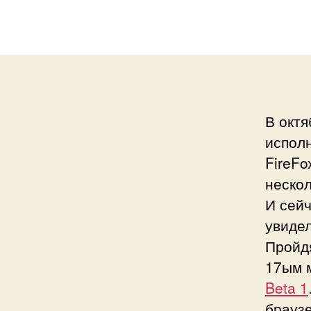
В октя
исполн
FireFo
нескол
И сейч
увидел
Пройд
17ым 
Beta 1
браузе