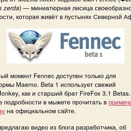
s zerda
) — миниатюрная лисица своеобразн
сти, которая живёт в пустынях Северной Аф
ый момент Fennec доступен только для
ормы Maemo. Beta 1 использует свежий
onkey, как и старший брат FireFox 3.1 Betas.
е подробности в мыжете прочитать в
примеч
зу
на официальном сайте.
редлагаю видео из блога разработчика, об