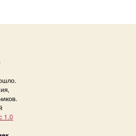
й
зошло.
ия,
чиков.
й
c 1.0
нек