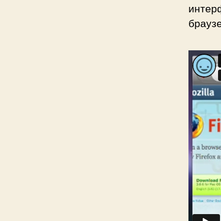
интер
браузе