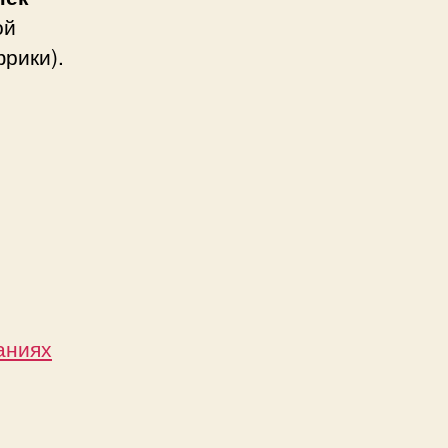
ой
рики).
аниях