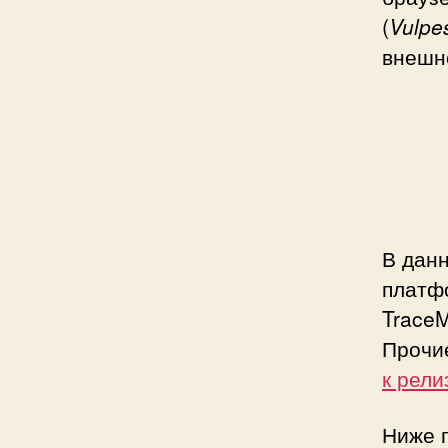
(
Vulpe
внешно
В данн
платф
TraceM
Прочи
к рели
Ниже п