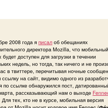
записи
записи
бре 2008 года я
писал
об обещаниях
ительного директора Mozilla, что мобильны
x будет доступен для загрузки в течении
ьких недель, но тогда, так ничего и не прои
ас в твиттере, перечитывая ночные сообщен
 ссылку на сайт, видимо одного из разработ
я по ссылке обнаружился пост, датированны
марта, рассказывающий нам о выходе
Fenne
. Для тех, кто не в курсе, мобильная версия
ра от Mozilla носит кодовое имя Fennec (
Фе́