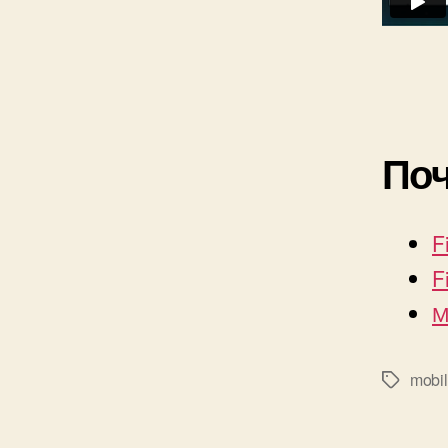
Поч
F
F
М
mobi
Метки