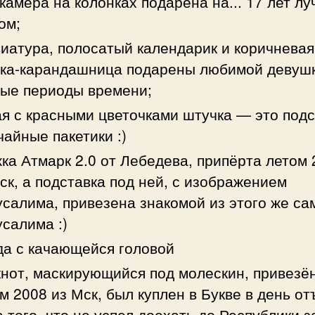
камера на колонках подарена на... 17 лет л
ом;
иатура, полосатый календарик и коричневая
ка-карандашница подарены любимой девушк
ые периоды времени;
я с красными цветочками штучка — это подс
чайные пакетики :)
ка Атмарк 2.0 от Лебедева, припёрта летом
ск, а подставка под ней, с изображением
салима, привезена знакомой из этого же са
салима :)
а с качающейся головой
нот, маскирующийся под молескин, привезё
м 2008 из Мск, был куплен в Букве в день от
а того, что не успел доехать до Республики з