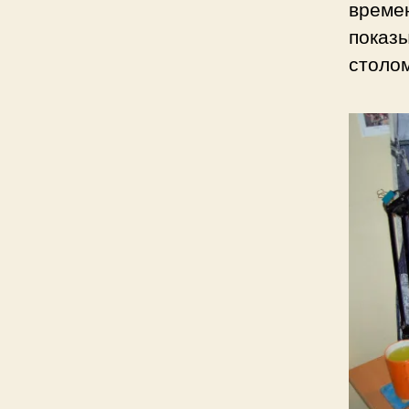
времен
показы
столо