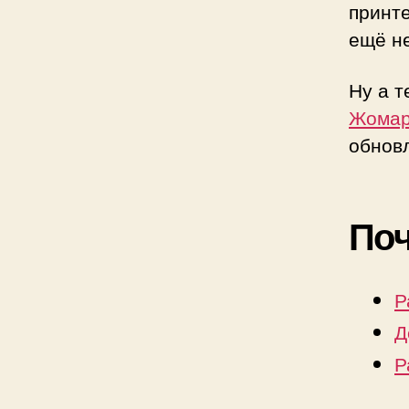
принте
ещё не
Ну а 
Жомар
обнов
Поч
Р
Д
Р