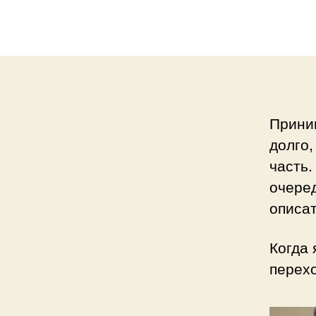
запи
Прин
долго,
часть.
очеред
описат
Когда 
перехо