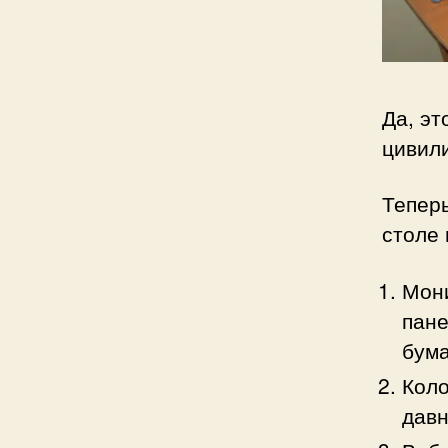
Да, эт
цивили
Теперь
столе 
Мони
пане
бума
Коло
давн