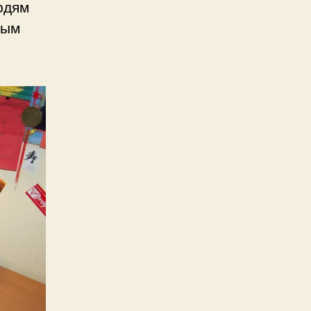
юдям
тым