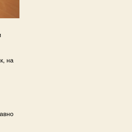
и
к, на
давно