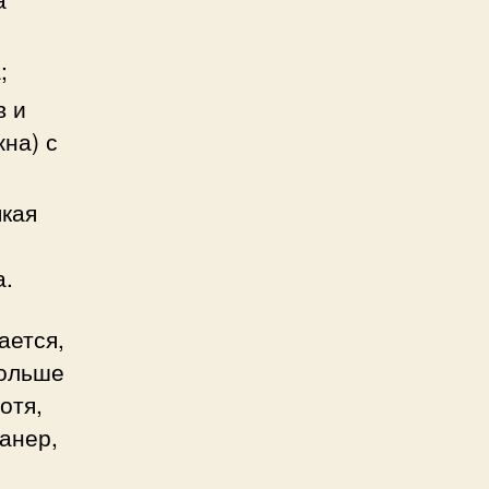
;
в и
жна) с
якая
а.
ается,
больше
отя,
канер,