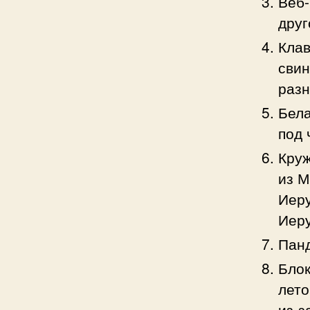
Веб-
друг
Клав
свин
разн
Бела
под 
Круж
из М
Иеру
Иеру
Панд
Блок
лето
из-з