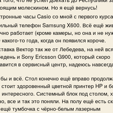
оящим молескином. Но я ещё вернусь!
тронные часы Casio со мной с первого курса
ильный телефон Samsung X600. Всё ещё жи
чно работает (кроме камеры, но она и не ну
 какого-то года, когда он появился короче.
тавка Вектор так же от Лебедева, на ней вс
едень и Sony Ericsson G900, который скоро
авится в сервисный центр, надеюсь навсегд
бы и всё. Стол конечно ещё вправо продолж
м стоит здоровенный цветной принтер HP и 
 интересного. Системный блок под столом, х
о, все и так это поняли. На полу ещё есть с
ь ещё тумбочка с чёрно-белым лазерным