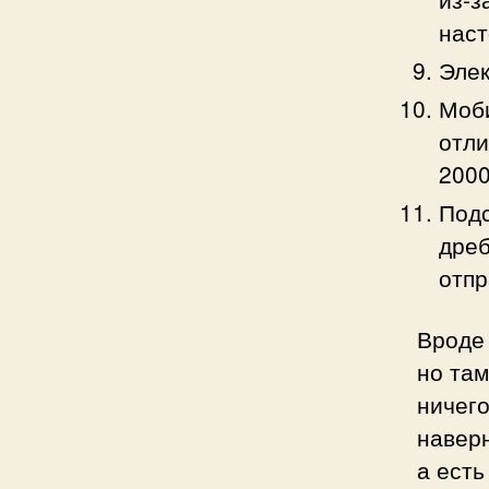
наст
Элек
Моб
отли
2000
Подс
дреб
отпр
Вроде 
но та
ничего
наверн
а ест