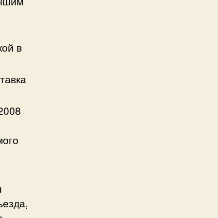
учшим
ой в
тавка
 2008
мого
н
ъезда,
а