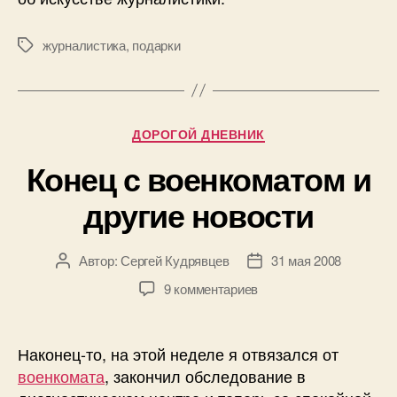
журналистика
,
подарки
Метки
Рубрики
ДОРОГОЙ ДНЕВНИК
Конец с военкоматом и
другие новости
Автор:
Сергей Кудрявцев
31 мая 2008
Автор
Дата
записи
записи
к
9 комментариев
записи
Конец
с
Наконец-то, на этой неделе я отвязался от
военкоматом
военкомата
, закончил обследование в
и