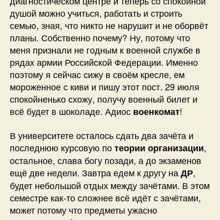
диагностическом центре и теперь со спокойной
другие
душой можно учиться, работать и строить
новости
семью, зная, что никто не нарушит и не оборвёт
планы. Собственно почему? Ну, потому что
меня признали не годным к военной службе в
рядах армии Российской Федерации. Именно
поэтому я сейчас сижу в своём кресле, ем
мороженное с киви и пишу этот пост. 29 июля
спокойненько схожу, получу военный билет и
всё будет в шоколаде. Адиос
!
военкомат
В университете осталось сдать два зачёта и
последнюю курсовую по
,
теории организации
остальное, слава богу позади, а до экзаменов
ещё две недели. Завтра едем к другу на
,
ДР
будет небольшой отдых между зачётами. В этом
семестре как-то сложнее всё идёт с зачётами,
может потому что предметы ужасно