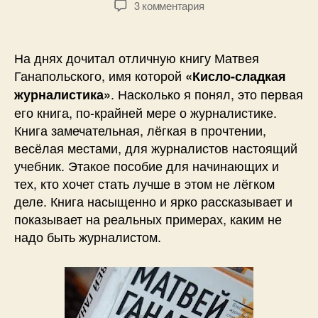
к
3 комментария
записи
Кисло-
сладкая
На днях дочитал отличную книгу Матвея
журналистика,
Ганапольского, имя которой
«Кисло-сладкая
Матвей
. Насколько я понял, это первая
журналистика»
Ганапольский
его книга, по-крайней мере о журналистике.
Книга замечательная, лёгкая в прочтении,
весёлая местами, для журналистов настоящий
учебник. Этакое пособие для начинающих и
тех, кто хочет стать лучше в этом не лёгком
деле. Книга насыщенно и ярко рассказывает и
показывает на реальных примерах, каким не
надо быть журналистом.