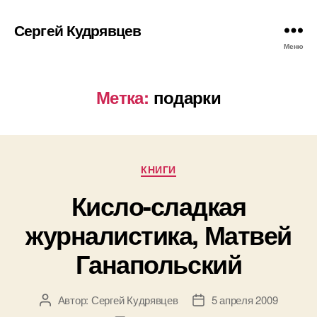
Сергей Кудрявцев
Меню
Метка:
подарки
Рубрики
КНИГИ
Кисло-сладкая
журналистика, Матвей
Ганапольский
Автор:
Сергей Кудрявцев
5 апреля 2009
Автор
Дата
записи
записи