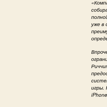
«Компа
собир
полной
уже в
преим
опред
Впроч
огран
Риччи
предо
систе
игры.
iPhone