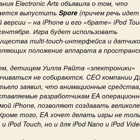
ния Electronic Arts объявила о том, что
ается выпустить
Spore
(причем речь идет
 версии – на iPhone и его «брате» iPod Tou
 сентябре. Игра будет использовать
ущества multi-touch-интерфейса и датчико
еляющих положение аппарата в пространс
ем, детищем Уилла Райта «электроники»
ичиваться не собираются. CEO компании Д
тьело заявил, что анимационные средства
ставляемые разработчикам EA операционн
мой iPhone, позволяют создавать великол
 Кроме того, EA хочет делать игры не толь
 и iPod Touch, но и для iPod Nano и iPod Vide