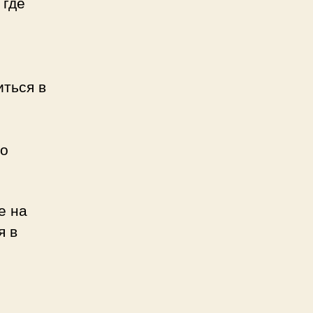
 где
иться в
по
е на
я в