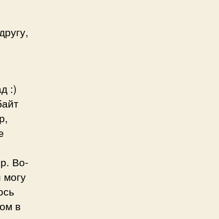
другу,
д :)
байт
р,
е
р. Во-
и могу
ось
дом в