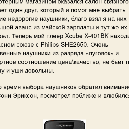
терным магазином оказался салон связного
ет один друг, который и помог мне выбрать
е недорогие наушники, благо взял я на них
шой аванс из майской зарплаты и тут же их
ёл. Теперь мой плеер Xcube X-401BK наход
сном союзе с Philips SHE2650. Очень
венные наушники из разряда «пуговок» и
тное соотношение цена\качество, не бьёт 
ну и уши довольны.
о время выбора наушников обратил внимани
они Эриксон, посмотрел поближе и влюбилс