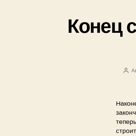
Конец с
А
Авт
запи
Наконе
законч
теперь
строит