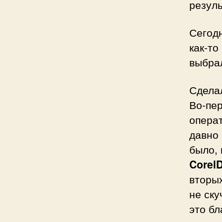
резуль
Сегодн
как-то
выбрал
Сделал
Во-пер
опера
давно 
было, 
Corel
вторых
не ску
это бл