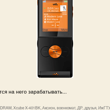
ся на него зарабатывать...
lDRAW
,
Xcube X-401BK
,
Аксион
,
военкомат
,
ДР
,
друзья
,
ИжГТ