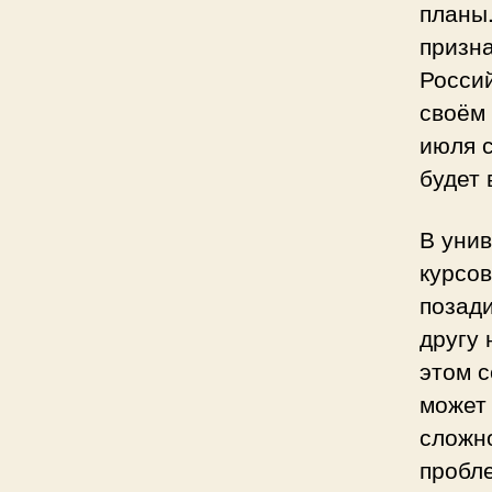
планы.
призна
Россий
своём 
июля с
будет
В унив
курсо
позади
другу
этом с
может
сложно
пробле