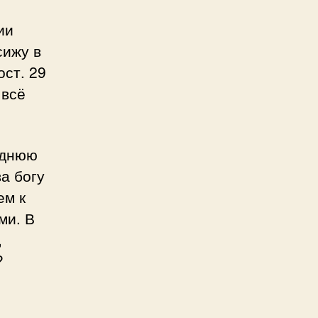
ии
сижу в
ост. 29
 всё
еднюю
ва богу
ем к
ми. В
,
?