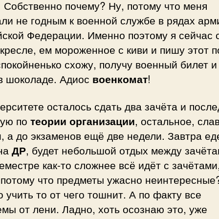
 Собственно почему? Ну, потому что меня
ли не годным к военной службе в рядах арм
ской Федерации. Именно поэтому я сейчас 
кресле, ем мороженное с киви и пишу этот п
покойненько схожу, получу военный билет и
 в шоколаде. Адиос
военкомат
!
ерситете осталось сдать два зачёта и посл
вую по
теории организации
, остальное, сла
, а до экзаменов ещё две недели. Завтра ед
 на
ДР
, будет небольшой отдых между зачёта
еместре как-то сложнее всё идёт с зачётами
 потому что предметы ужасно неинтересные
 учить то от чего тошнит. А по факту все
мы от лени. Ладно, хоть осознаю это, уже