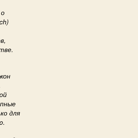
 о
ch)
в,
тве.
жон
,
ой
епные
ко для
o.