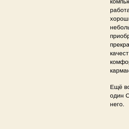
компью
работа
хороши
неболь
приобр
прекра
качест
комфор
карма
Ещё в
один С
него.