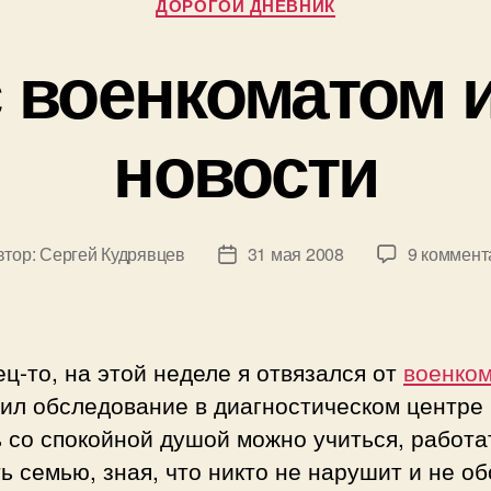
ДОРОГОЙ ДНЕВНИК
 военкоматом 
новости
втор:
Сергей Кудрявцев
31 мая 2008
9 коммент
ор
Дата
си
записи
ц-то, на этой неделе я отвязался от
военко
ил обследование в диагностическом центре
 со спокойной душой можно учиться, работа
ь семью, зная, что никто не нарушит и не о