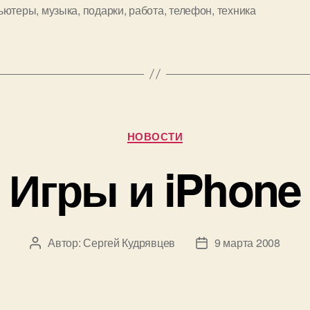
ьютеры
,
музыка
,
подарки
,
работа
,
телефон
,
техника
Рубрики
НОВОСТИ
Игры и iPhone
Автор:
Сергей Кудрявцев
9 марта 2008
Автор
Дата
записи
записи