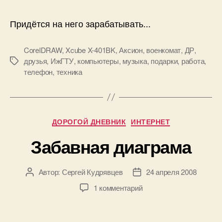
Придётся на него зарабатывать...
CorelDRAW
,
Xcube X-401BK
,
Аксион
,
военкомат
,
ДР
,
друзья
,
ИжГТУ
,
компьютеры
,
музыка
,
подарки
,
работа
,
Метки
телефон
,
техника
Рубрики
ДОРОГОЙ ДНЕВНИК
ИНТЕРНЕТ
Забавная диаграма
Автор:
Сергей Кудрявцев
24 апреля 2008
Автор
Дата
записи
записи
к
1 комментарий
записи
Забавная
диаграма