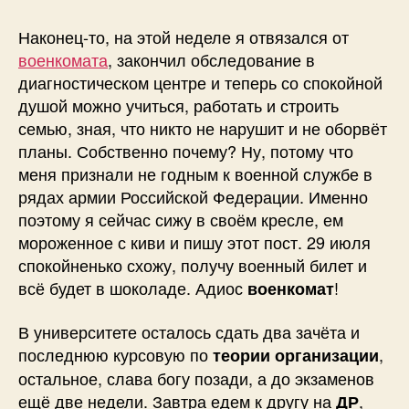
Конец
с
Наконец-то, на этой неделе я отвязался от
военкоматом
военкомата
, закончил обследование в
и
диагностическом центре и теперь со спокойной
другие
душой можно учиться, работать и строить
новости
семью, зная, что никто не нарушит и не оборвёт
планы. Собственно почему? Ну, потому что
меня признали не годным к военной службе в
рядах армии Российской Федерации. Именно
поэтому я сейчас сижу в своём кресле, ем
мороженное с киви и пишу этот пост. 29 июля
спокойненько схожу, получу военный билет и
всё будет в шоколаде. Адиос
!
военкомат
В университете осталось сдать два зачёта и
последнюю курсовую по
,
теории организации
остальное, слава богу позади, а до экзаменов
ещё две недели. Завтра едем к другу на
,
ДР